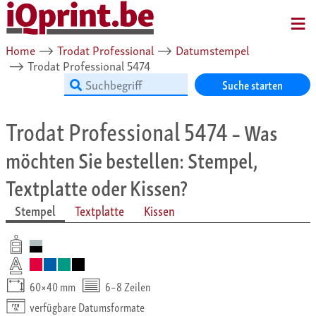
MENU
Home
⟶
Trodat Professional
⟶
Datumstempel
⟶
Trodat Professional 5474
Suche starten
Trodat Professional 5474
– Was
möchten Sie bestellen: Stempel,
Textplatte oder Kissen?
Stempel
Textplatte
Kissen
60×40 mm
6–8 Zeilen
verfügbare Datumsformate