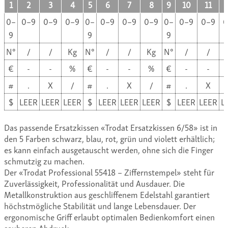
1
2
3
4
5
6
7
8
9
10
11
0–
0–9
0–9
0–9
0–
0–9
0–9
0–9
0–
0–9
0–9
0
9
9
9
N°
/
/
Kg
N°
/
/
Kg
N°
/
/
€
-
-
%
€
-
-
%
€
-
-
#
.
X
/
#
.
X
/
#
.
X
$
LEER
LEER
LEER
$
LEER
LEER
LEER
$
LEER
LEER
L
Das passende Ersatzkissen «Trodat Ersatzkissen 6/58» ist in
den 5 Farben schwarz, blau, rot, grün und violett erhältlich;
es kann einfach ausgetauscht werden, ohne sich die Finger
schmutzig zu machen.
Der «Trodat Professional 55418 – Ziffernstempel» steht für
Zuverlässigkeit, Professionalität und Ausdauer. Die
Metallkonstruktion aus geschliffenem Edelstahl garantiert
höchstmögliche Stabilität und lange Lebensdauer. Der
ergonomische Griff erlaubt optimalen Bedienkomfort einen
sauberen Abdruck.