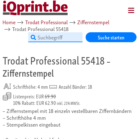
MENU
Home
⟶
Trodat Professional
⟶
Ziffernstempel
⟶
Trodat Professional 55418
Suche starten
Trodat Professional 55418
–
Ziffernstempel
Schrifthöhe: 4 mm
Anzahl Bänder: 18
Listenpreis: EUR
69.90
10% Rabatt: EUR 62.90
inkl. 21% MWSt.
Ziffernstempel mit 18 einzeln vestellbaren Ziffernbändern
Schrifthöhe 4 mm
Stempelkissen eingebaut