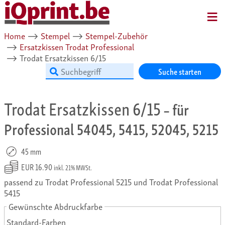
MENU
Home
⟶
Stempel
⟶
Stempel-Zubehör
⟶
Ersatzkissen Trodat Professional
⟶
Trodat Ersatzkissen 6/15
Suche starten
Trodat Ersatzkissen 6/15
– für
Professional 54045, 5415, 52045, 5215
45 mm
EUR 16.90
inkl. 21% MWSt.
passend zu Trodat Professional 5215 und Trodat Professional
5415
Gewünschte Abdruckfarbe
Standard-Farben