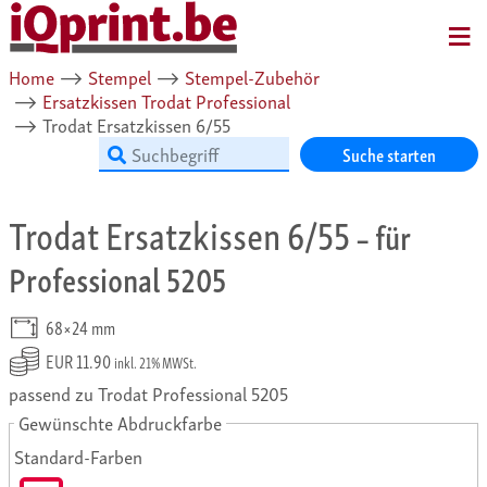
MENU
Home
⟶
Stempel
⟶
Stempel-Zubehör
⟶
Ersatzkissen Trodat Professional
⟶
Trodat Ersatzkissen 6/55
Suche starten
Trodat Ersatzkissen 6/55
– für
Professional 5205
68×24 mm
EUR 11.90
inkl. 21% MWSt.
passend zu Trodat Professional 5205
Gewünschte Abdruckfarbe
Standard-Farben