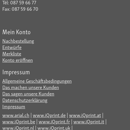
Tél: 087 59 66 77
Fax: 087 59 66 70
Mein Konto
Nachbestellung
Entwürfe
Merkliste
Konto eröffnen
Impressum
Allgemeine Geschäftsbedingungen
Das machen unsere Kunden
Das sagen unsere Kunden
Datenschutzerklärung
Impressum
www.arial.ch
|
www.iQprint.de
|
www.iQprint.at
|
www.iQprint.be
|
www.iQprint.fr
|
www.iQprint.it
|
www.iQprint.nl
|
www.iQprint.uk
|