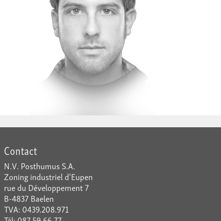
Contact
N.V. Posthumus S.A.
Zoning industriel d'Eupen
rue du Développement 7
B-4837 Baelen
TVA: 0439.208.971
Tél: 087 59 66 77