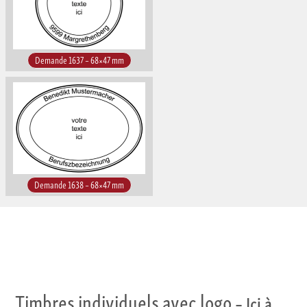
Demande 1637 – 68×47 mm
Demande 1638 – 68×47 mm
Timbres individuels avec logo
– Ici à