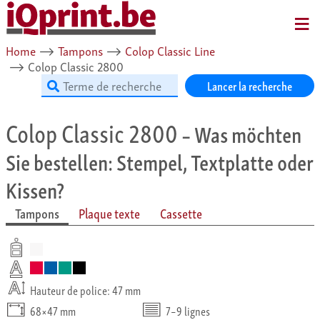
MENU
Home
⟶
Tampons
⟶
Colop Classic Line
⟶
Colop Classic 2800
Lancer la recherche
Colop Classic 2800
– Was möchten
Sie bestellen: Stempel, Textplatte oder
Kissen?
Tampons
Plaque texte
Cassette
Hauteur de police: 47 mm
68×47 mm
7–9 lignes