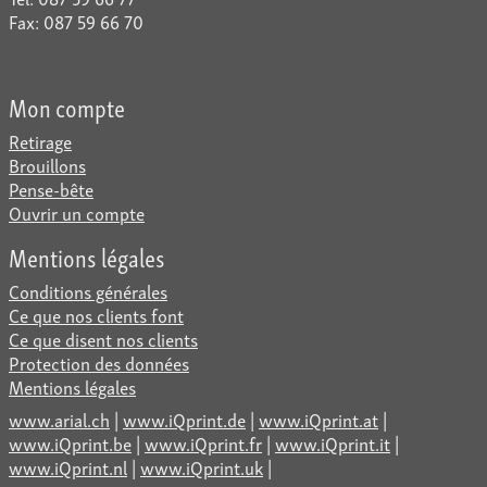
Fax: 087 59 66 70
Mon compte
Retirage
Brouillons
Pense-bête
Ouvrir un compte
Mentions légales
Conditions générales
Ce que nos clients font
Ce que disent nos clients
Protection des données
Mentions légales
www.arial.ch
|
www.iQprint.de
|
www.iQprint.at
|
www.iQprint.be
|
www.iQprint.fr
|
www.iQprint.it
|
www.iQprint.nl
|
www.iQprint.uk
|