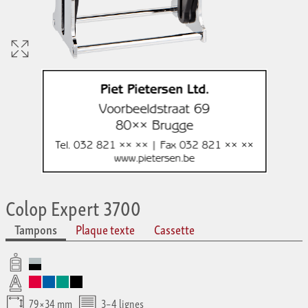
Colop Expert 3700
Tampons
Plaque texte
Cassette
79×34 mm
3–4 lignes