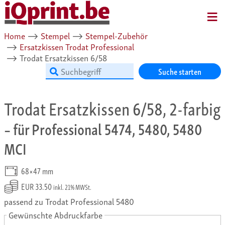
MENU
Home
⟶
Stempel
⟶
Stempel-Zubehör
⟶
Ersatzkissen Trodat Professional
⟶
Trodat Ersatzkissen 6/58
Suche starten
Trodat Ersatzkissen 6/58, 2-farbig
– für Professional 5474, 5480, 5480
MCI
68×47 mm
EUR 33.50
inkl. 21% MWSt.
passend zu Trodat Professional 5480
Gewünschte Abdruckfarbe