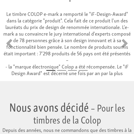
Impri
bre COLOP e-mark a remporté le "iF-Design-Award"
 catégorie "produit". Cela fait de ce produit l'un des
Le Colo
s du prix de design de renommée internationale. L'e-
timbr
u convaincre le jury international d'experts composé
78 personnes grâce à son design innovant et à sa
part
Retour
En av
onnalité bien pensée. Le nombre de produits soumis
d'adre
portant : 7'298 produits de 56 pays ont été présentés
–
est ég
arque électronique" Colop a été récompensée. Le "iF
un mot
gn Award" est décerné une fois par an par la plus
e institution indépendante de design au monde, l'"iF
Impr
nternational Forum Design GmbH" à Hanovre.
Nous avons décidé
– Pour les
timbres de la Colop
Depuis des années, nous ne commandons que des timbres à la