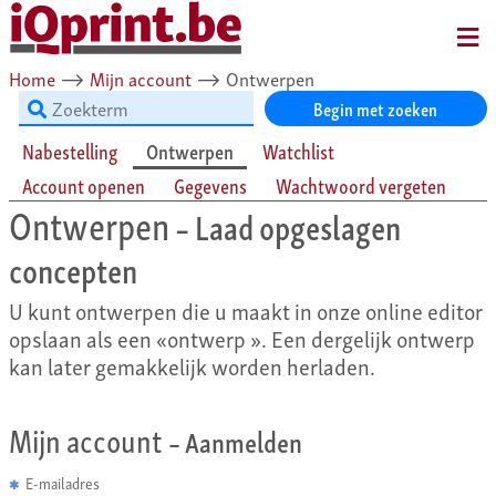
MENU
Home
⟶
Mijn account
⟶
Ontwerpen
Begin met zoeken
Nabestelling
Ontwerpen
Watchlist
Account openen
Gegevens
Wachtwoord vergeten
Ontwerpen
– Laad opgeslagen
concepten
U kunt ontwerpen die u maakt in onze online editor
opslaan als een «ontwerp ». Een dergelijk ontwerp
kan later gemakkelijk worden herladen.
Mijn account
– Aanmelden
E-mailadres
✱