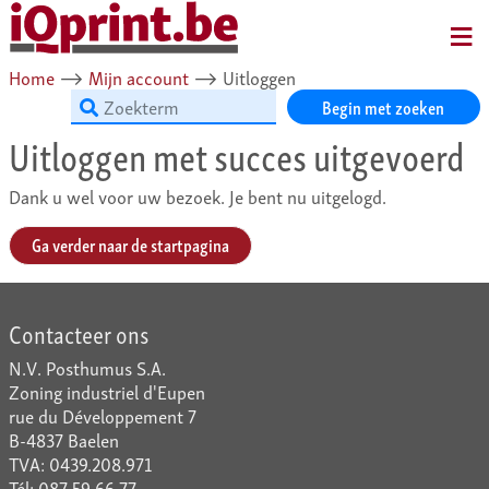
MENU
Home
⟶
Mijn account
⟶
Uitloggen
Begin met zoeken
Uitloggen met succes uitgevoerd
Dank u wel voor uw bezoek. Je bent nu uitgelogd.
Ga verder naar de startpagina
Contacteer ons
N.V. Posthumus S.A.
Zoning industriel d'Eupen
rue du Développement 7
B-4837 Baelen
TVA: 0439.208.971
Tél: 087 59 66 77