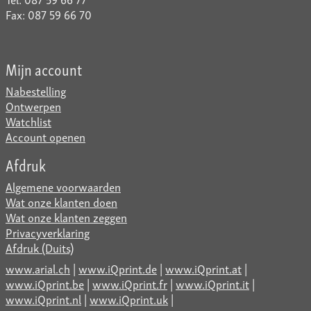
Fax: 087 59 66 70
Mijn account
Nabestelling
Ontwerpen
Watchlist
Account openen
Afdruk
Algemene voorwaarden
Wat onze klanten doen
Wat onze klanten zeggen
Privacyverklaring
Afdruk (Duits)
www.arial.ch
|
www.iQprint.de
|
www.iQprint.at
|
www.iQprint.be
|
www.iQprint.fr
|
www.iQprint.it
|
www.iQprint.nl
|
www.iQprint.uk
|