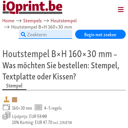
MENU
Home
⟶
Stempels
⟶
Houtstempel
⟶
Houtstempel B×H 160×30 mm
Begin met zoeken
Houtstempel B×H 160×30 mm
–
Was möchten Sie bestellen: Stempel,
Textplatte oder Kissen?
Stempel
160×30 mm
4–5 regels
Lijstprijs: EUR
53.00
10% Korting: EUR 47.70
incl. 21% BTW