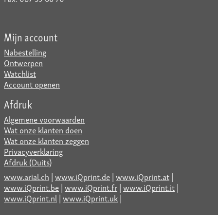
Mijn account
Nabestelling
Ontwerpen
Watchlist
Account openen
Afdruk
Algemene voorwaarden
Wat onze klanten doen
Wat onze klanten zeggen
Privacyverklaring
Afdruk (Duits)
www.arial.ch
|
www.iQprint.de
|
www.iQprint.at
|
www.iQprint.be
|
www.iQprint.fr
|
www.iQprint.it
|
www.iQprint.nl
|
www.iQprint.uk
|