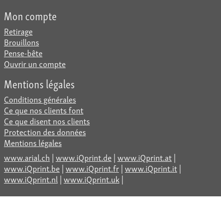
Mon compte
Retirage
Brouillons
Pense-bête
Ouvrir un compte
Mentions légales
Conditions générales
Ce que nos clients font
Ce que disent nos clients
Protection des données
Mentions légales
www.arial.ch
|
www.iQprint.de
|
www.iQprint.at
|
www.iQprint.be
|
www.iQprint.fr
|
www.iQprint.it
|
www.iQprint.nl
|
www.iQprint.uk
|