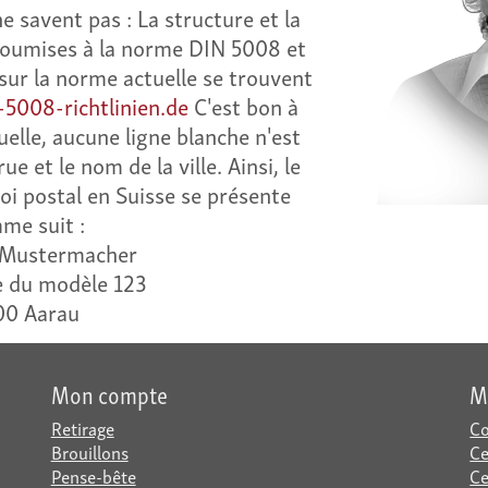
 savent pas : La structure et la
soumises à la norme DIN 5008 et
sur la norme actuelle se trouvent
-5008-richtlinien.de
C'est bon à
uelle, aucune ligne blanche n'est
ue et le nom de la ville. Ainsi, le
oi postal en Suisse se présente
me suit :
 Mustermacher
e du modèle 123
00 Aarau
Mon compte
M
Retirage
Co
Brouillons
Ce
Pense-bête
Ce