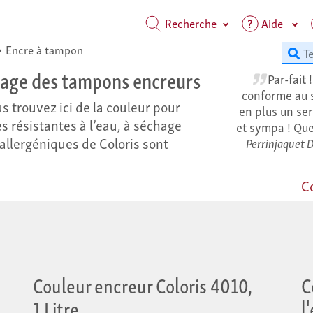
Recherche
Aide
⟶
Encre à tampon
rage des tampons encreurs
Par-fait 
conforme au sit
 trouvez ici de la couleur pour
en plus un ser
s résistantes à l’eau, à séchage
et sympa ! Que
oallergéniques de Coloris sont
Perrinjaquet 
C
Couleur encreur Coloris 4010,
C
1 Litre
l