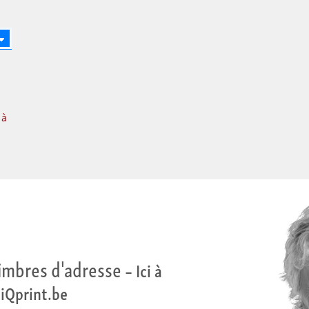
 à
imbres d'adresse
– Ici à
Qprint.be