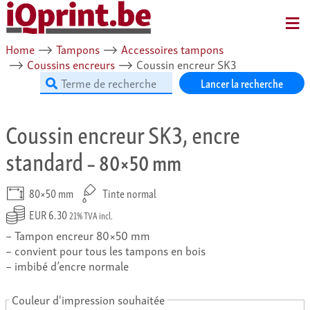
MENU
Home
⟶
Tampons
⟶
Accessoires tampons
⟶
Coussins encreurs
⟶
Coussin encreur SK3
Lancer la recherche
Coussin encreur SK3, encre
standard
– 80×50 mm
80×50 mm
Tinte normal
EUR 6.30
21% TVA incl.
Tampon encreur 80×50 mm
convient pour tous les tampons en bois
imbibé d’encre normale
Couleur d'impression souhaitée