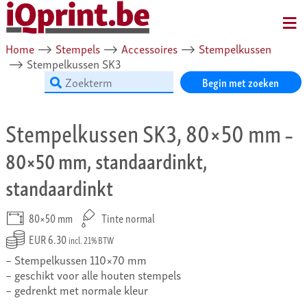
MENU
Home
⟶
Stempels
⟶
Accessoires
⟶
Stempelkussen
⟶
Stempelkussen SK3
Begin met zoeken
Stempelkussen SK3, 80×50 mm
–
80×50 mm, standaardinkt,
standaardinkt
80×50 mm
Tinte normal
EUR 6.30
incl. 21% BTW
Stempelkussen 110×70 mm
geschikt voor alle houten stempels
gedrenkt met normale kleur