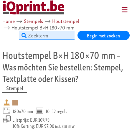
MENU
Home
⟶
Stempels
⟶
Houtstempel
⟶
Houtstempel B×H 180×70 mm
Begin met zoeken
Houtstempel B×H 180×70 mm
–
Was möchten Sie bestellen: Stempel,
Textplatte oder Kissen?
Stempel
180×70 mm
10–12 regels
Lijstprijs: EUR
107.75
10% Korting: EUR 97.00
incl. 21% BTW