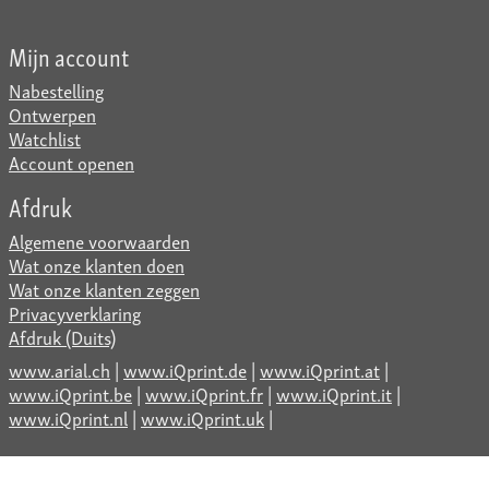
Mijn account
Nabestelling
Ontwerpen
Watchlist
Account openen
Afdruk
Algemene voorwaarden
Wat onze klanten doen
Wat onze klanten zeggen
Privacyverklaring
Afdruk (Duits)
www.arial.ch
|
www.iQprint.de
|
www.iQprint.at
|
www.iQprint.be
|
www.iQprint.fr
|
www.iQprint.it
|
www.iQprint.nl
|
www.iQprint.uk
|