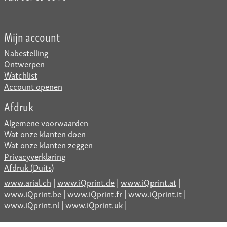
Mijn account
Nabestelling
Ontwerpen
Watchlist
Account openen
Afdruk
Algemene voorwaarden
Wat onze klanten doen
Wat onze klanten zeggen
Privacyverklaring
Afdruk (Duits)
www.arial.ch
|
www.iQprint.de
|
www.iQprint.at
|
www.iQprint.be
|
www.iQprint.fr
|
www.iQprint.it
|
www.iQprint.nl
|
www.iQprint.uk
|