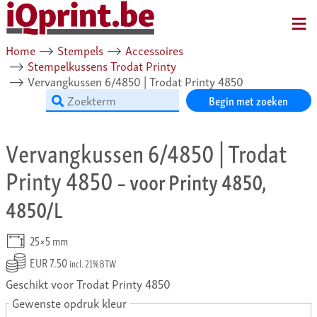
MENU
Home
⟶
Stempels
⟶
Accessoires
⟶
Stempelkussens Trodat Printy
⟶
Vervangkussen 6/4850 | Trodat Printy 4850
Begin met zoeken
Vervangkussen 6/4850 | Trodat
Printy 4850
– voor Printy 4850,
4850/L
25×5 mm
EUR 7.50
incl. 21% BTW
Geschikt voor Trodat Printy 4850
Gewenste opdruk kleur