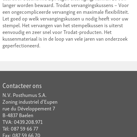
langer worden bewaard. Trodat vervangingskussens – Voor
een ongecompliceerde vervanging en maximale flexibiliteit.
Let goed op welk vervangingskussen u nodig heeft voor uw
stempel. Het vervangen van het stempelkussen is uiterst
eenvoudig en zeer snel voor Trodat-producten. Het
kussenmateriaal is in de loop van vele jaren van onderzoek
geperfectioneerd.
Contacteer ons
N.V. Posthumus S.A.
Zoning industriel d'Eupen
rue du Développement 7
B-4837 Baelen
TVA: 0439.208.971
Tél: 087 59 66 77
Fax: 087 59 66 70