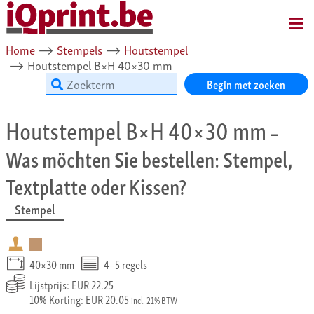
MENU
Home
⟶
Stempels
⟶
Houtstempel
⟶
Houtstempel B×H 40×30 mm
Begin met zoeken
Houtstempel B×H 40×30 mm
–
Was möchten Sie bestellen: Stempel,
Textplatte oder Kissen?
Stempel
40×30 mm
4–5 regels
Lijstprijs: EUR
22.25
10% Korting: EUR 20.05
incl. 21% BTW