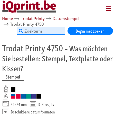
MENU
Home
⟶
Trodat Printy
⟶
Datumstempel
⟶
Trodat Printy 4750
Begin met zoeken
Trodat Printy 4750
– Was möchten
Sie bestellen: Stempel, Textplatte oder
Kissen?
Stempel
41×24 mm
3–4 regels
Beschikbare datumformaten