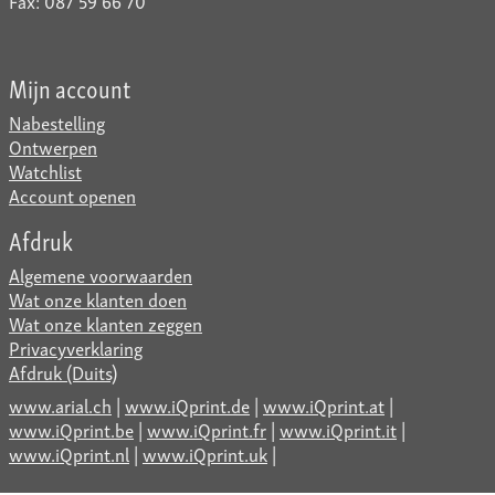
Fax: 087 59 66 70
Mijn account
Nabestelling
Ontwerpen
Watchlist
Account openen
Afdruk
Algemene voorwaarden
Wat onze klanten doen
Wat onze klanten zeggen
Privacyverklaring
Afdruk (Duits)
www.arial.ch
|
www.iQprint.de
|
www.iQprint.at
|
www.iQprint.be
|
www.iQprint.fr
|
www.iQprint.it
|
www.iQprint.nl
|
www.iQprint.uk
|