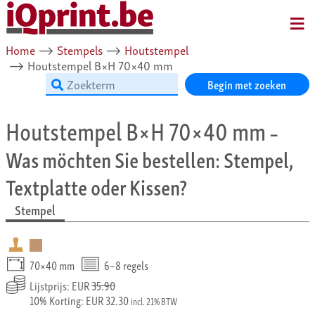
MENU
Home
⟶
Stempels
⟶
Houtstempel
⟶
Houtstempel B×H 70×40 mm
Begin met zoeken
Houtstempel B×H 70×40 mm
–
Was möchten Sie bestellen: Stempel,
Textplatte oder Kissen?
Stempel
70×40 mm
6–8 regels
Lijstprijs: EUR
35.90
10% Korting: EUR 32.30
incl. 21% BTW