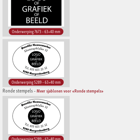
Onderwerping 7673 – 63×40 mm
Onderwerping 5289 – 63×40 mm
Ronde stempels
–
Meer sjablonen voor «Ronde stempels»
Onderwerping 5289 – 63×40 mm