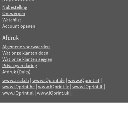
Nabestelling
Ontwerpen
Watchlist
Account openen
Afdruk
Algemene voorwaarden
Wat onze klanten doen
Wat onze klanten zeggen
Privacyverklaring
Afdruk (Duits)
www.arial.ch
|
www.iQprint.de
|
www.iQprint.at
|
www.iQprint.be
|
www.iQprint.fr
|
www.iQprint.it
|
www.iQprint.nl
|
www.iQprint.uk
|