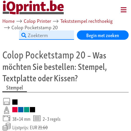
MENU
Home
⟶
Colop Printer
⟶
Tekststempel rechthoekig
⟶
Colop Pocketstamp 20
Begin met zoeken
Colop Pocketstamp 20
– Was
möchten Sie bestellen: Stempel,
Textplatte oder Kissen?
Stempel
38×14 mm
2–3 regels
Lijstprijs: EUR
21.60